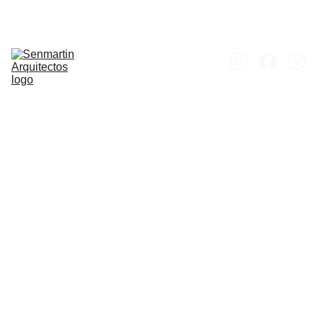
Inicio
Obras
Proyectos
Concursos
Proceso 
Constructivo
Portfolio
Contacto
Casa 
en