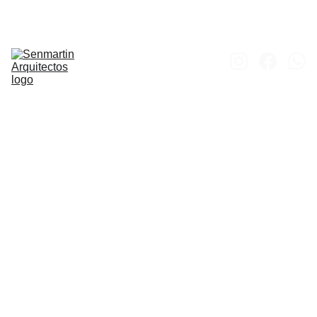
Inicio
Obras
Proyectos
Concursos
Proceso 
Constructivo
Portfolio
Contacto
Vivie
ndas 
Míni