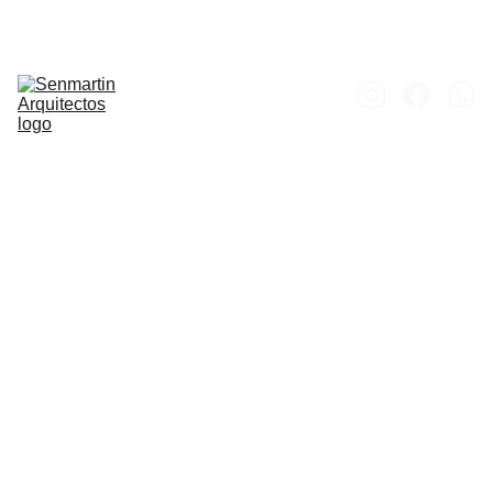
Inicio
Obras
Proyectos
Concursos
Proceso 
Constructivo
Portfolio
Contacto
Casa 
en 