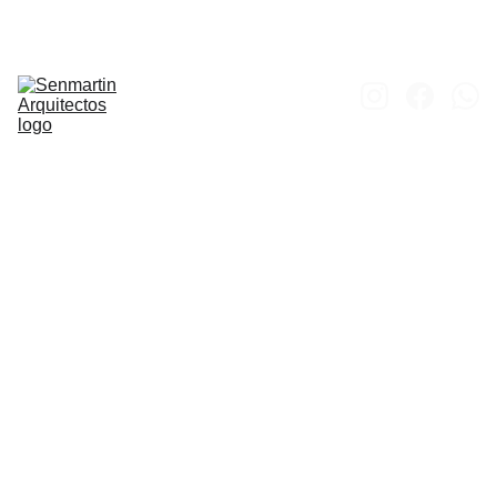
Inicio
Obras
Proyectos
Concursos
Proceso 
Constructivo
Portfolio
Contacto