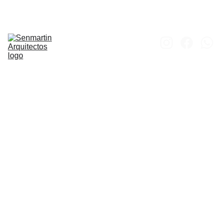
Inicio
Obras
Proyectos
Concursos
Proceso 
Constructivo
Portfolio
Contacto
Pabel
lón